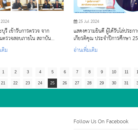
 2024
25 Jul 2024
บุรี เข้ารับการตรวจ จาก
แสดงความยินดี ผู้ได้รับโล่ประก
ตรวจสอบภายใน สถาบัน
เกียรติคุณ ประจำปีการศึกษา 2
มราชชนก
สถาบันพระบรมราชชนก
มเติม
อ่านเพิ่มเติม
1
2
3
4
5
6
7
8
9
10
11
21
22
23
24
25
26
27
28
29
30
31
Follow Us On Facebook