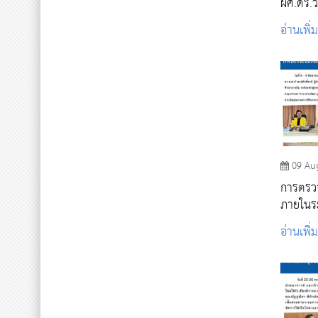
ผศ.ดร.ว
รับตำแหน่งผู
อ่านเพิ่
งานจาก
พบ.จังห
09 Au
การตรว
ภายในร
อ่านเพิ่