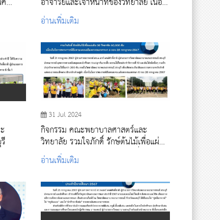
ิค
อาจารย์และเจ้าหน้าที่ของวิทยาลัย เนื่อง
ในโอกาสได้รับรางวัลของคณะพยาบาล
อ่านเพิ่มเติม
ศาสตร์ สถาบันพระบรมราชชนก
31 Jul 2024
กิจกรรม คณะพยาบาลศาสตร์และ
รี
วิทยาลัย รวมใจภักดิ์ รักษ์ต้นไม้เพื่อแผ่น
ดิน 30 วิทยาลัย 60,000 ต้น เนื่องใน
อ่านเพิ่มเติม
โอกาสพระราชพิธีมหามงคลเฉลิม
พระชนมพรรษา 6 รอบ 28 กรกฎาคม
2567