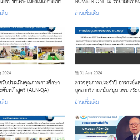
ิไลพร ขำวงษ์ เนื่องในโอกาสเข้า
NUMBER ONE ณ วิทยาลัยเทคน
้อำนวยการ และคณะศึกษาดู
สระบุรี
มเติม
อ่านเพิ่มเติม
คณะพยาบาลศาสตร์ และว
วัดนนทบุรี
g 2024
01 Aug 2024
จรับประเมินคุณภาพการศึกษา
ตรวจสุขภาพประจำปี อาจารย์และ
ะดับหลักสูตร (AUN-QA)
บุคลากรสายสนับสนุน วพบ.สระบุ
มเติม
อ่านเพิ่มเติม