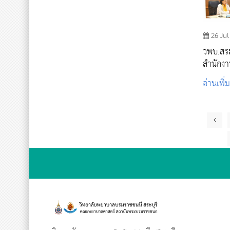
26 Jul
วพบ.สระ
สำนักงาน
พระบร
อ่านเพิ่