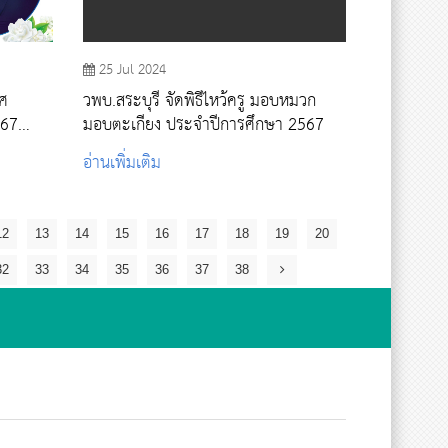
25 Jul 2024
าศ
วพบ.สระบุรี จัดพิธีไหว้ครู มอบหมวก
567
มอบตะเกียง ประจำปีการศึกษา 2567
อ่านเพิ่มเติม
12
13
14
15
16
17
18
19
20
32
33
34
35
36
37
38