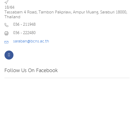
18/64
Tessabarn 4 Road, Tambon Pakpriaw, Ampur Muang, Saraburi 18000,
Thailand
036 - 211948
036 - 222480
saraban@bcns.ac.th
Follow Us On Facebook