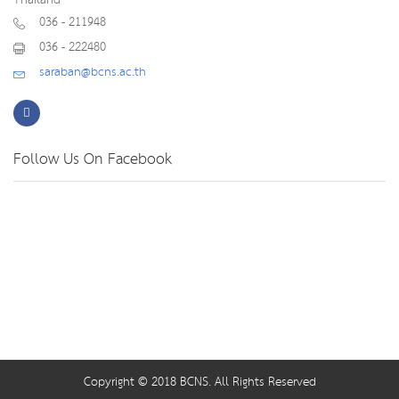
036 - 211948
036 - 222480
saraban@bcns.ac.th
Follow Us On Facebook
Copyright © 2018 BCNS. All Rights Reserved