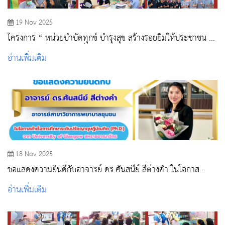
19 Nov 2025
โครงการ “ หน่วยบำบัดทุกข์ บำรุงสุข สร้างรอยยิ้มให้ประชาชน ”
ณ วัดหน้าพระลาน หมู่ที่ 7 ตำบลหน้าพระลาน อำเภอ
อ่านเพิ่มเติม
เฉลิมพระเกียรติ จังหวัดสระบุรี
18 Nov 2025
ขอแสดงความยินดีกับอาจารย์ ดร.ศันสนีย์ สีต่างคำ ในโอกาส
สำเร็จการศึกษาระดับปรัชญาดุษฎีบัณฑิต (Ph.D.) จาก
อ่านเพิ่มเติม
University Of Glasgow สหราชอาณาจักร