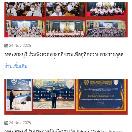
24 Nov 2025
วพบ.สระบุรี ร่วมฟังสวดพระอภิธรรมเพื่ออุทิศถวายพระราชกุศล
แด่สมเด็จพระนางเจ้าสิริกิติ์ พระบรมราชินีนาถ พระบรมราชชนนี
อ่านเพิ่มเติม
สมเด็จพระพันปีหลวง ณ วัดทองพุ่มพวง จังหวัดสระบุรี
24 Nov 2025