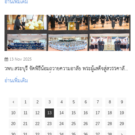
อ่านเพิ่มเติม
13 Nov 2025
วพบ.สระบุรี จัดพิธีน้อมถวายความอาลัย พระผู้เสด็จสู่สวรรคาลัย
สมเด็จพระนางเจ้าสิริกิติ์ พระบรมราชินีนาถ พระบรมราชชนนี
อ่านเพิ่มเติม
พันปีหลวง
1
2
3
4
5
6
7
8
9
10
11
12
13
14
15
16
17
18
19
20
21
22
23
24
25
26
27
28
29
30
31
32
33
34
35
36
37
38