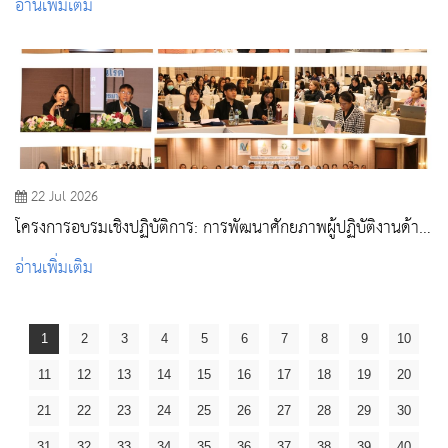
อ่านเพิ่มเติม
พยาบาลผู้ใหญ่และผู้สูงอายุ
22 Jul 2026
โครงการอบรมเชิงปฏิบัติการ: การพัฒนาศักยภาพผู้ปฏิบัติงานด้าน
วัคซีนและภูมิคุ้มกันโรค
อ่านเพิ่มเติม
1
2
3
4
5
6
7
8
9
10
11
12
13
14
15
16
17
18
19
20
21
22
23
24
25
26
27
28
29
30
31
32
33
34
35
36
37
38
39
40