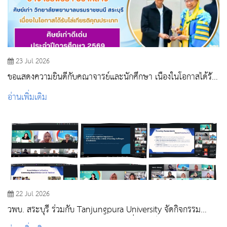
23 Jul 2026
ขอแสดงความยินดีกับคณาจารย์และนักศึกษา เนื่องในโอกาสได้รับ
รางวัลในพิธีไหว้ครู สถาบันพระบรมราชชนก ประจำปีการศึกษา
อ่านเพิ่มเติม
2569
22 Jul 2026
วพบ. สระบุรี ร่วมกับ Tanjungpura University จัดกิจกรรม
Global Classroom (Online) แลกเปลี่ยนองค์ความรู้ด้านการ