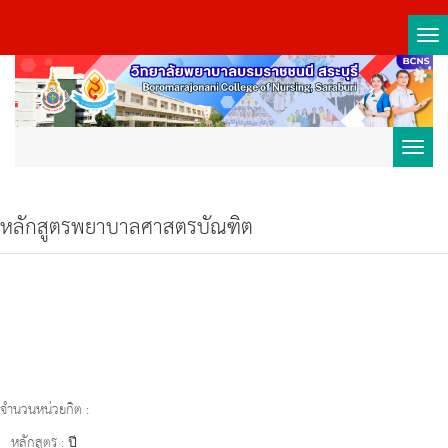
Tog
nav
Toggl
navig
หลักสูตรพยาบาลศาสตรบัณฑิต
จำนวนหน่วยกิต :
หลักสูตร :
ปี