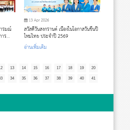
13 Apr 2026
นารมณ์
สวัสดีวันสงกรานต์ เนื่องในโอกาสวันขึ้นปี
ใหม่ไทย ประจำปี 2569
ม
อ่านเพิ่มเติม
วาม
12
13
14
15
16
17
18
19
20
33
34
35
36
37
38
39
40
41