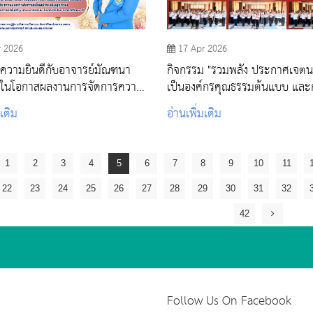
r 2026
17 Apr 2026
ความยินดีกับอาจารย์มัณฑนา
กิจกรรม "รวมพลัง ประกาศเจต
เป็นองค์กรคุณธรรมต้นแบบ และการ
การคัดเลือก
ประกาศนโยบาย No Gift Policy ตา
มเติม
อ่านเพิ่มเติม
โครงการประเมินคุณธรรมและค
โปร่งใส ITA วพบ.สระบุรี "
1
2
3
4
5
6
7
8
9
10
11
22
23
24
25
26
27
28
29
30
31
32
42
Follow Us On Facebook