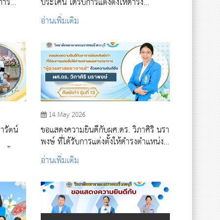
การ
ประโคน ได้รับการแต่งตั้งให้ดำรง
ตำแหน่งทางวิชาการ “รอง
อ่านเพิ่มเติม
ศาสตราจารย์”
14 May 2026
ารัตน์
ขอแสดงความยินดีกับผศ.ดร. วิภาศิริ นรา
พงษ์ ที่ได้รับการแต่งตั้งให้ดำรงตำแหน่ง
์ชั้น
ทางวิชาการ
อ่านเพิ่มเติม
ทย