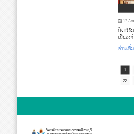
17 Ap
กิจกรร
เป็นองค์
ประกาศน
อ่านเพิ่
โครงกา
โปร่งใส 
1
22