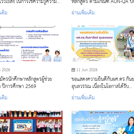
วไธสง ในการใช้ความรู้ความ
หลักสูตร ตามเกณฑ์ AUN-QA ปี
นวิชาชีพพยาบาล ให้เป็น
ศึกษา 2568
มเติม
อ่านเพิ่มเติม
์ต่อเพื่อนมนุษย์
n 2026
11 Jun 2026
มัครนักศึกษาหลักสูตรผู้ช่วย
ขอแสดงความยินดีกับผศ.ดร.กันย
 ปีการศึกษา 2569
อุบลวรรณ เนื่องในโอกาสได้รับ
พระราชทานเครื่องราชอิสริยาภรณ
มเติม
อ่านเพิ่มเติม
สายสะพายประถมาภรณ์มงกุฎไ