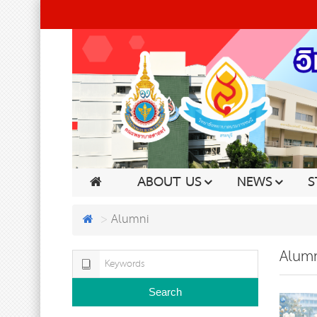
ABOUT US
NEWS
S
Alumni
Alumn
Search