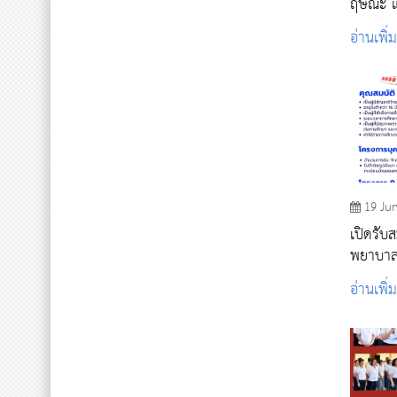
ฤษณะ แว
สามารถใ
อ่านเพิ่
ประโยชน
19 Ju
เปิดรับส
พยาบาล
อ่านเพิ่