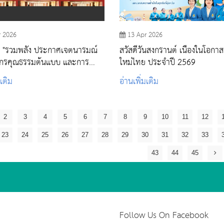
r 2026
13 Apr 2026
ม "รวมพลัง ประกาศเจตนารมณ์
สวัสดีวันสงกรานต์ เนื่องในโอกาสว
กรคุณธรรมต้นแบบ และการ
ใหม่ไทย ประจำปี 2569
โยบาย No Gift Policy ตาม
มเติม
อ่านเพิ่มเติม
รประเมินคุณธรรมและความ
ITA วพบ.สระบุรี "
2
3
4
5
6
7
8
9
10
11
12
23
24
25
26
27
28
29
30
31
32
33
43
44
45
Follow Us On Facebook